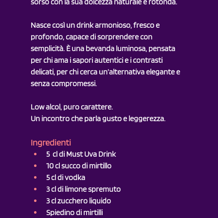
sorso con la sua dolcezza naturale e rotonda.
Nasce così un drink armonioso, fresco e 
profondo, capace di sorprendere con 
semplicità. È una bevanda luminosa, pensata 
per chi ama i sapori autentici e i contrasti 
delicati, per chi cerca un’alternativa elegante e 
senza compromessi.
Low alcol, puro carattere.
Un incontro che parla gusto e leggerezza.
Ingredienti
5  cl di Must Uva Drink
10 cl succo di mirtillo 
5 cl di vodka
3 cl di limone spremuto
3 cl zucchero liquido
Spiedino di mirtilli