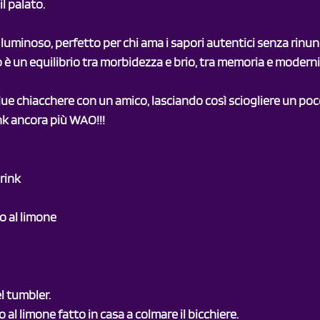
l palato.
luminoso, perfetto per chi ama i sapori autentici senza rinunc
 è un equilibrio tra morbidezza e brio, tra memoria e moderni
e chiacchere con un amico, lasciando così sciogliere un poco 
ink ancora più WAO!!!
Drink
o al limone 
l tumbler.
io al limone fatto in casa a colmare il bicchiere.