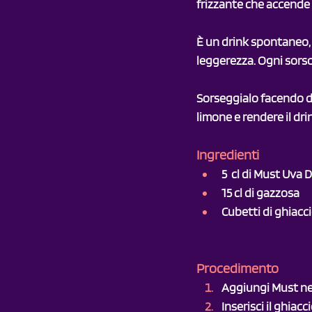
frizzante che accende i
È un drink spontaneo, 
leggerezza. Ogni sorso
Sorseggialo facendo du
limone e rendere il dr
Ingredienti
5  cl di Must Uva 
15 cl di gazzosa
Cubetti di ghiacci
Procedimento
Aggiungi Must ne
Inserisci il ghiacc