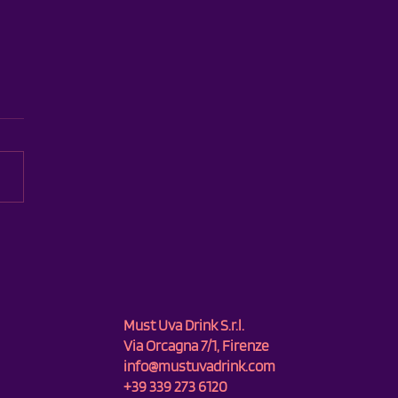
politan.
Must Uva Drink S.r.l.
Via Orcagna 7/1, Firenze
info@mustuvadrink.com
+39 339 273 6120